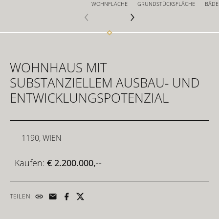
WOHNFLÄCHE
GRUNDSTÜCKSFLÄCHE
BÄDE
FÜR INVESTOREN
WOHNHAUS MIT
FÜR DEVELOPER
SUBSTANZIELLEM AUSBAU- UND
ENTWICKLUNGSPOTENZIAL
KONTAKT
1190, WIEN
Kaufen:
€ 2.200.000,--
TEILEN: