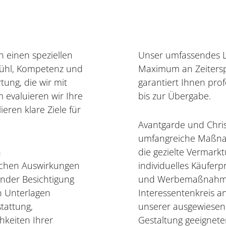
 einen speziellen
Unser umfassendes L
fühl, Kompetenz und
Maximum an Zeitersp
ung, die wir mit
garantiert Ihnen pro
evaluieren wir Ihre
bis zur Übergabe.
ren klare Ziele für
Avantgarde und Christ
umfangreiche Maßnah
n
die gezielte Vermarkt
ichen Auswirkungen
individuelles Käuferp
ender Besichtigung
und Werbemaßnahmen
en Unterlagen
Interessentenkreis a
tattung,
unserer ausgewiesen
keiten Ihrer
Gestaltung geeignete