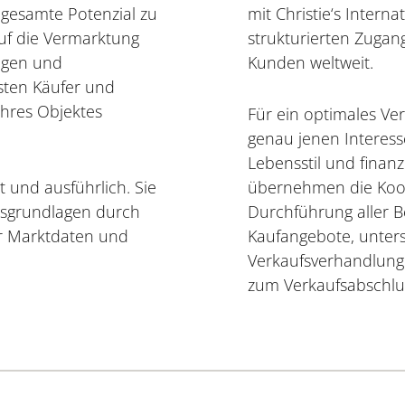
 gesamte Potenzial zu
mit Christie‘s Interna
uf die Vermarktung
strukturierten Zugan
ngen und
Kunden weltweit.
sten Käufer und
Ihres Objektes
Für ein optimales Ve
genau jenen Interesse
Lebensstil und finan
 und ausführlich. Sie
übernehmen die Koo
gsgrundlagen durch
Durchführung aller B
er Marktdaten und
Kaufangebote, unter
Verkaufsverhandlunge
zum Verkaufsabschlu