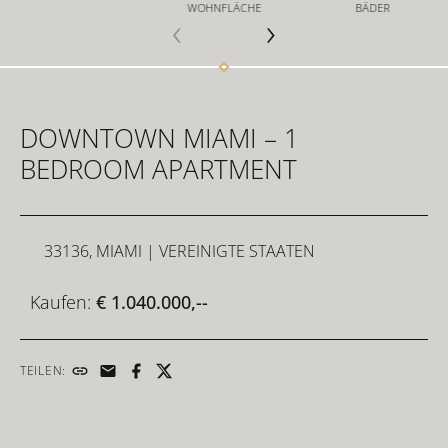
WOHNFLÄCHE
BÄDER
FÜR INVESTOREN
DOWNTOWN MIAMI – 1
FÜR DEVELOPER
BEDROOM APARTMENT
KONTAKT
33136, MIAMI
| VEREINIGTE STAATEN
Kaufen:
€ 1.040.000,--
TEILEN: