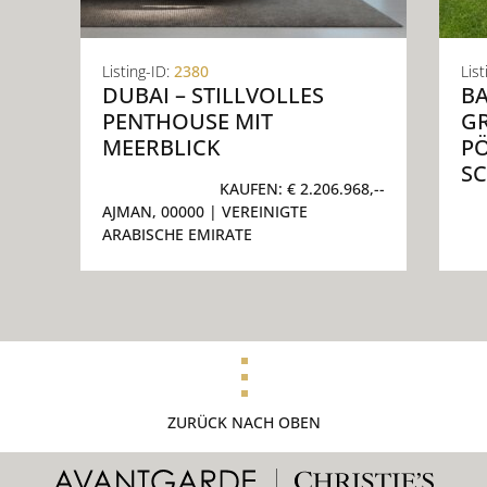
Listing-ID:
2380
List
DUBAI – STILLVOLLES
BA
PENTHOUSE MIT
G
MEERBLICK
P
S
KAUFEN:
€ 2.206.968,--
AJMAN, 00000
| VEREINIGTE
ARABISCHE EMIRATE
ZURÜCK NACH OBEN