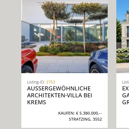
Listing-ID:
2753
List
AUSSERGEWÖHNLICHE A
EX
RCHITEKTEN-VILLA BEI K
GA
REMS
GR
KAUFEN:
€ 5.380.000,--
STRATZING, 3552