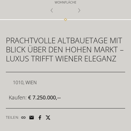
WOHNFLÄCHE
FÜR INVESTOREN
PRACHTVOLLE ALTBAUETAGE MIT
FÜR DEVELOPER
BLICK ÜBER DEN HOHEN MARKT –
LUXUS TRIFFT WIENER ELEGANZ
KONTAKT
1010, WIEN
Kaufen:
€ 7.250.000,--
TEILEN: