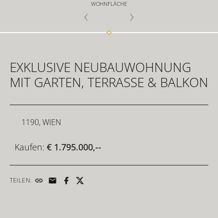
WOHNFLÄCHE
FÜR INVESTOREN
EXKLUSIVE NEUBAUWOHNUNG
FÜR DEVELOPER
MIT GARTEN, TERRASSE & BALKON
KONTAKT
1190, WIEN
Kaufen:
€ 1.795.000,--
TEILEN: