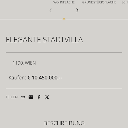
WOHNFLÄCHE
GRUNDSTÜCKSFLÄCHE
SCH
FÜR INVESTOREN
ELEGANTE STADTVILLA
FÜR DEVELOPER
1190, WIEN
KONTAKT
Kaufen:
€ 10.450.000,--
TEILEN:
BESCHREIBUNG