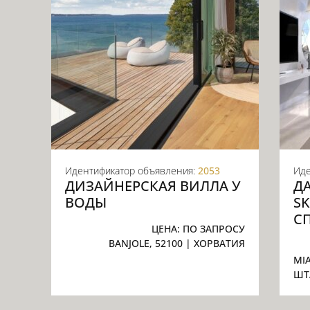
Идентификатор объявления:
2053
Иде
ДИЗАЙНЕРСКАЯ ВИЛЛА У
Д
ВОДЫ
SK
С
ЦЕНА:
ПО ЗАПРОСУ
BANJOLE, 52100
| ХОРВАТИЯ
MIA
ШТ