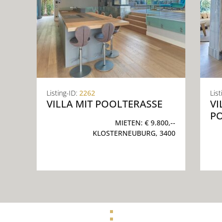
Listing-ID:
2262
List
VILLA MIT POOLTERASSE
VI
OT
MIETEN:
€ 9.800,--
KLOSTERNEUBURG, 3400