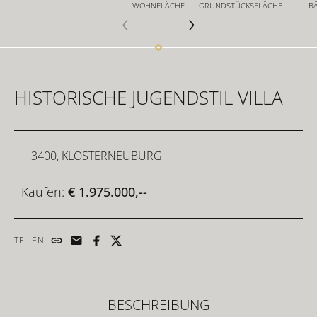
WOHNFLÄCHE
GRUNDSTÜCKSFLÄCHE
B
FÜR INVESTOREN
HISTORISCHE JUGENDSTIL VILLA
FÜR DEVELOPER
3400, KLOSTERNEUBURG
KONTAKT
Kaufen:
€ 1.975.000,--
TEILEN:
BESCHREIBUNG