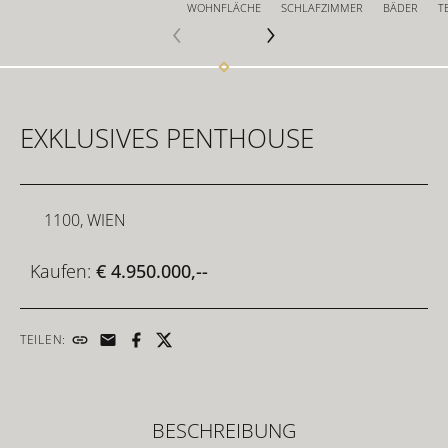
WOHNFLÄCHE
SCHLAFZIMMER
BÄDER
T
FÜR INVESTOREN
EXKLUSIVES PENTHOUSE
FÜR DEVELOPER
1100, WIEN
KONTAKT
Kaufen:
€ 4.950.000,--
TEILEN:
BESCHREIBUNG