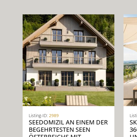
Listing-ID:
2989
List
SEEDOMIZIL AN EINEM DER
SK
BEGEHRTESTEN SEEN
36
ÖSTERREICHS MIT
UN