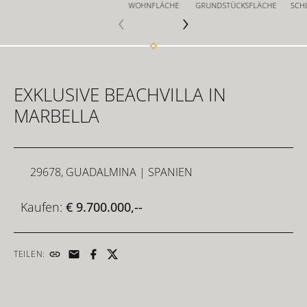
WOHNFLÄCHE
GRUNDSTÜCKSFLÄCHE
SCH
FÜR INVESTOREN
EXKLUSIVE BEACHVILLA IN
FÜR DEVELOPER
MARBELLA
KONTAKT
29678, GUADALMINA
| SPANIEN
Kaufen:
€ 9.700.000,--
TEILEN: