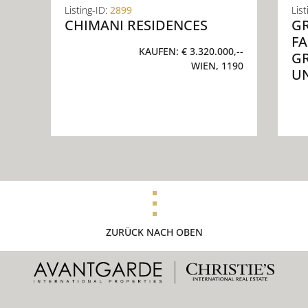
Listing-ID:
2899
List
CHIMANI RESIDENCES
GR
AM
KAUFEN:
€ 3.320.000,--
RO
WIEN, 1190
D
ZURÜCK NACH OBEN