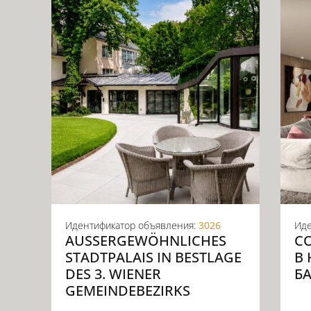
Идентификатор объявления:
3026
Иде
AUSSERGEWÖHNLICHES S
С
TADTPALAIS IN BESTLAGE D
В
ES 3. WIENER G
Б
EMEINDEBEZIRKS