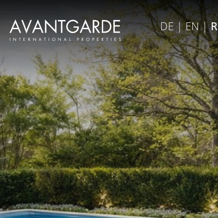
×
DE
|
EN
|
R
Закрыть меню