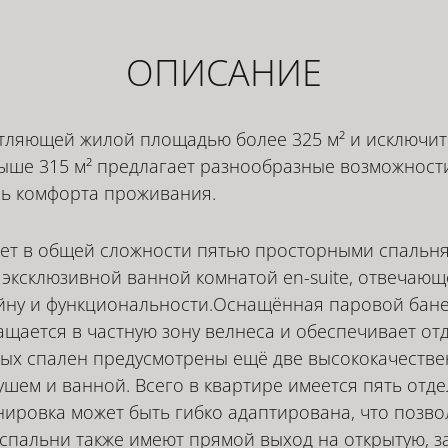
ОПИСАНИЕ
атляющей жилой площадью более 325 м² и исключи
ыше 315 м² предлагает разнообразные возможност
ь комфорта проживания.
ет в общей сложности пятью просторными спальня
 эксклюзивной ванной комнатой en-suite, отвечаю
айну и функциональности.Оснащённая паровой бан
ащается в частную зону велнеса и обеспечивает о
ных спален предусмотрены ещё две высококачеств
ушем и ванной. Всего в квартире имеется пять отде
ировка может быть гибко адаптирована, что позво
 спальни также имеют прямой выход на открытую,