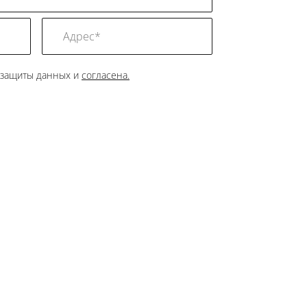
 защиты данных и
согласена.