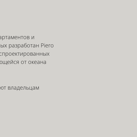
артаментов и
ых разработан Piero
, спроектированных
ющейся от океана
ют владельцам