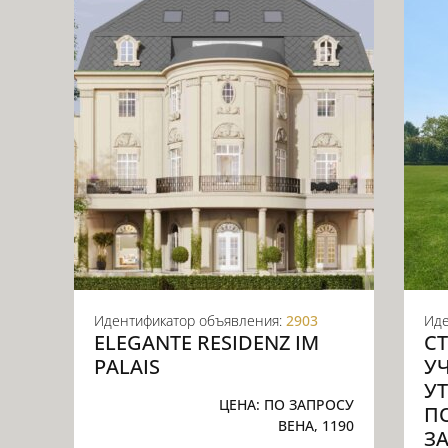
Идентификатор объявления:
2903
Иде
ELEGANTE RESIDENZ IM
С
PALAIS
У
У
ЦЕНА:
ПО ЗАПРОСУ
П
ВЕНА, 1190
З