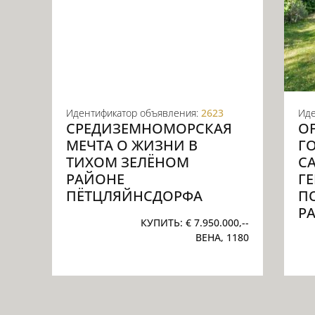
Идентификатор объявления:
2623
Иде
СРЕДИЗЕМНОМОРСКАЯ
O
МЕЧТА О ЖИЗНИ В
Г
ТИХОМ ЗЕЛЁНОМ
С
РАЙОНЕ
Г
ПЁТЦЛЯЙНСДОРФА
П
Р
КУПИТЬ:
€ 7.950.000,--
ВЕНА, 1180