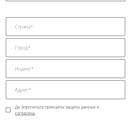
Да, япрочитала принципы защиты данных и
согласена.