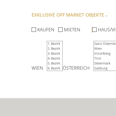
LEISTUNGEN
EXKLUSIVE OFF MARKET OBJEKTE
→
KAUFEN
MIETEN
HAUS/V
UNTERNEHMEN
FÜR ABGEBER
WIEN
ÖSTERREICH
FÜR INVESTOREN
FÜR DEVELOPER