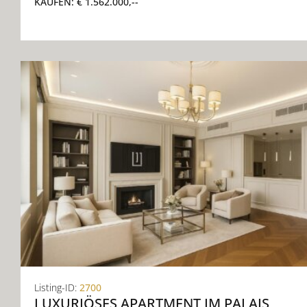
KAUFEN:
€ 1.562.000,--
Listing-ID:
2700
LUXURIÖSES APARTMENT IM PALAIS