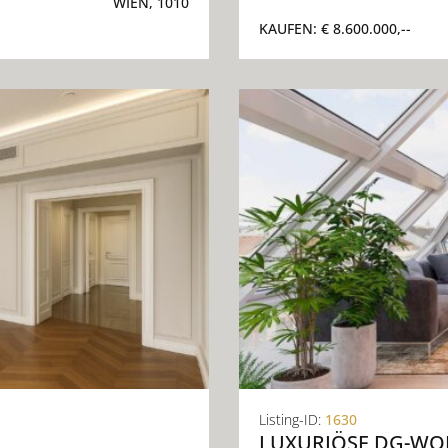
WIEN, 1010
KAUFEN:
€ 8.600.000,--
Listing-ID:
1630
LUXURIÖSE DG-WO